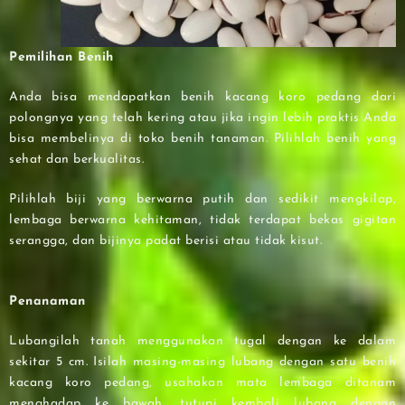
Pemilihan Benih
Anda bisa mendapatkan benih kacang koro pedang dari
polongnya yang telah kering atau jika ingin lebih praktis Anda
bisa membelinya di toko benih tanaman. Pilihlah benih yang
sehat dan berkualitas.
Pilihlah biji yang berwarna putih dan sedikit mengkilap,
lembaga berwarna kehitaman, tidak terdapat bekas gigitan
serangga, dan bijinya padat berisi atau tidak kisut.
Penanaman
Lubangilah tanah menggunakan tugal dengan ke dalam
sekitar 5 cm. Isilah masing-masing lubang dengan satu benih
kacang koro pedang, usahakan mata lembaga ditanam
menghadap ke bawah, tutupi kembali lubang dengan