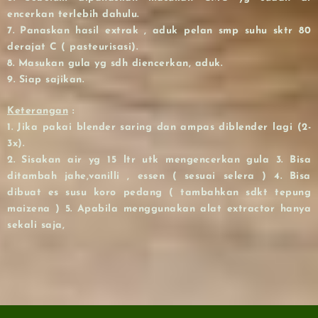
encerkan terlebih dahulu.
7. Panaskan hasil extrak , aduk pelan smp suhu sktr 80
derajat C ( pasteurisasi).
8. Masukan gula yg sdh diencerkan, aduk.
9. Siap sajikan.
Keterangan
:
1. Jika pakai blender saring dan ampas diblender lagi (2-
3x).
2. Sisakan air yg 15 ltr utk mengencerkan gula 3. Bisa
ditambah jahe,vanilli , essen ( sesuai selera ) 4. Bisa
dibuat es susu koro pedang ( tambahkan sdkt tepung
maizena ) 5. Apabila menggunakan alat extractor hanya
sekali saja,