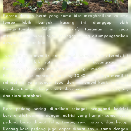
Karena dengan berat yang sama bisa menghasilkan volume
tempe lebih banyak, kacang ini dianggap lebih
menguntungkan. Selain produktif, tanaman ini juga
menghasilkan pupuk hijau sehingga sering ditumpangsarikan
dengan tanaman lain.
Tanaman yang memiliki nama Ilmiah Canavalia ensiformis ini
merupakan salah satu tanaman jenis kacang-kacangan.
Bunganya berwarna merah muda, ungu muda, dan putih.
Polongnya bisa mencapai panjang 30-40 cm. Bijinya memiliki
selimut biji yang sangat tebal dan menempel kuat. Tanaman
ini akan tumbuh dengan baik jika menerima cukup nutrisi, air,
dan sinar matahari.
Koro pedang sering dijadikan sebagai pengganti kedelai
karena sifat dan kandungan nutrisi yang hampir sama. Koro
pedang biasa dibuat tahu, tempe, susu nabati, dan kecap.
Kacang koro pedang juga dapat dibuat sayur sama dengan