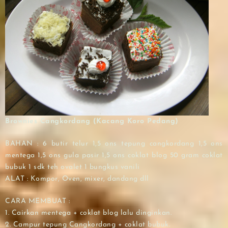
Brownies Cangkordang (Kacang Koro Pedang)
BAHAN : 6 butir telur 1,5 ons tepung cangkordang 1,5 ons
mentega 1,5 ons gula pasir 1,5 ons coklat blog 50 gram coklat
bubuk 1 sdk teh ovalet 1 bungkus vanili
ALAT : Kompor, Oven, mixer, dandang dll
CARA MEMBUAT :
1. Cairkan mentega + coklat blog lalu dinginkan.
2. Campur tepung Cangkordang + coklat bubuk.