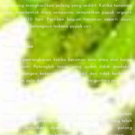
cenderung menghasilkan polong yang sedikit. Ketika tanaman
telah membentuk daun sempurna, semprotkan pupuk organik
cair setiap 10 hari. Pastikan bagian tanaman seperti daun,
tangkai, dan batangnya terkena pupuk cair.
Pemangkasan
Lakukan pemangkasan ketika berumur satu atau dua bulan
sejak tanam. Potonglah tunas yang sudah tidak produktif
ditandai dengan batangnya yang kerdil dan tidak berbunga.
Singkirkan pula daun parasit menggunakan gunting pangkas.
Panen
Masa panen ditandai dengan polongnya yang berubah
kecoklatan atau setelah berumur 4-6 bulan. Polong yang telah
dipanen kemudian dijemur selama 2-3 hari, polong
dibenturkan pada benda keras untuk mengeluarkan bijinya.