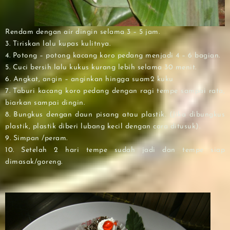
Rendam dengan air dingin selama 3 – 5 jam.
3. Tiriskan lalu kupas kulitnya.
4. Potong – potong kacang koro pedang menjadi 4 – 6 bagian.
5. Cuci bersih lalu kukus kurang lebih selama 30 menit.
6. Angkat, angin – anginkan hingga suam2 kuku
7. Taburi kacang koro pedang dengan ragi tempe sampai rata,
biarkan sampai dingin.
8. Bungkus dengan daun pisang atau plastik. (Jika dibungkus
plastik, plastik diberi lubang kecil dengan cara ditusuk).
9. Simpan /peram.
10. Setelah 2 hari tempe sudah jadi dan tempe siap
dimasak/goreng.