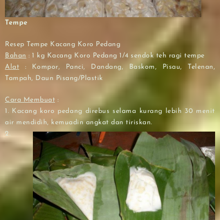
Tempe
Resep Tempe Kacang Koro Pedang
Bahan
: 1 kg Kacang Koro Pedang 1/4 sendok teh ragi tempe
Alat
: Kompor, Panci, Dandang, Baskom, Pisau, Telenan,
Tampah, Daun Pisang/Plastik
Cara Membuat
:
1. Kacang koro pedang direbus selama kurang lebih 30 menit
air mendidih, kemuadin angkat dan tiriskan.
2.