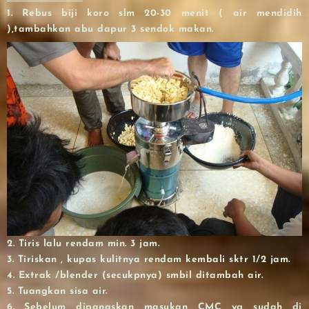
1. Rebus biji koro slm 20-30 menit ( air mendidih
),tambahkan abu dapur 3 sendok makan.
2. Tiris lalu rendam min. 3 jam.
3. Tiriskan , kupas kulitnya rendam kembali sktr 1/2 jam.
4. Extrak /blender (secukpnya) smbil ditambah air.
5. Tuangkan sisa air.
6. Sebelum dipanaskan masukan CMC yg sudah di