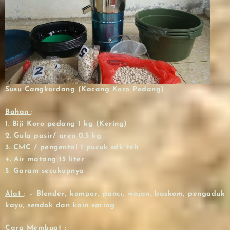
Susu Cangkordang (Kacang Koro Pedang)
Bahan
:
1. Biji Koro pedang 1 kg (Kering)
2. Gula pasir/ aren 0,5 kg
3. CMC / pengental 1 pucuk sdk teh
4. Air matang 15 liter
5. Garam secukupnya
Alat
: – Blender, kompor, panci, wajan, baskom, pengaduk
kayu, sendok dan kain saring
Cara Membuat
: