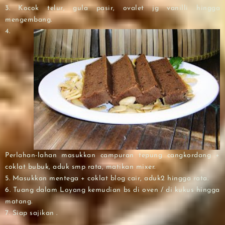
3. Kocok telur, gula pasir, ovalet jg vanilli hingga
mengembang.
4.
Perlahan-lahan masukkan campuran tepung cangkordang +
coklat bubuk, aduk smp rata, matikan mixer.
5. Masukkan mentega + coklat blog cair, aduk2 hingga rata.
6. Tuang dalam Loyang kemudian bs di oven / di kukus hingga
matang.
7. Siap sajikan .