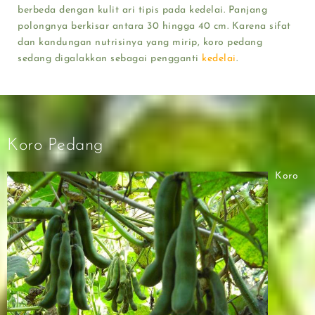
berbeda dengan kulit ari tipis pada kedelai. Panjang
polongnya berkisar antara 30 hingga 40 cm. Karena sifat
dan kandungan nutrisinya yang mirip, koro pedang
sedang digalakkan sebagai pengganti
kedelai
.
Koro Pedang
Koro