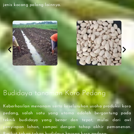
jenis kacang polong lainnya.
Budidaya tanaman Koro Pedang
Keberhasilan menanam serta keseluruhan usaha produksi koro
pedang, salah satu yang utama adalah bergantung pada
teknik budidaya yang benar dan tepat, mulai dari awl
penyiapan lahan, sampai dengan tahap akhir pemanenan.
Berikut tahap-tahap budidaya kacang koro pedang: