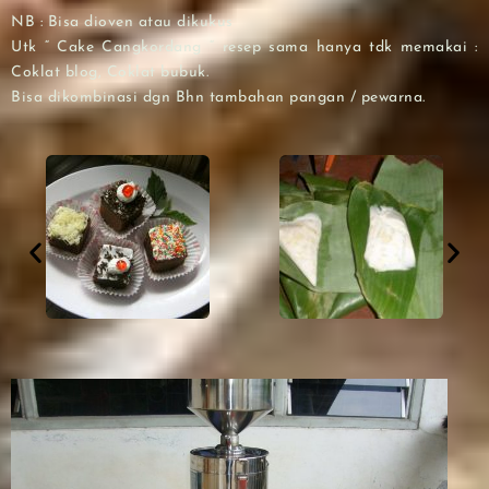
NB : Bisa dioven atau dikukus
Utk “ Cake Cangkordang “ resep sama hanya tdk memakai :
Coklat blog, Coklat bubuk.
Bisa dikombinasi dgn Bhn tambahan pangan / pewarna.