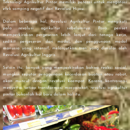
Teknologi Agrikultur Pintar memiliki potensi untuk mengatasi
efek samping negatif dari Revolusi Hijau.
Dalam beberapa hal, Revolusi Agrikultur Pintar mengikuti
pola revolusi agrikultur sebelumnya. Para periset
memperkirakan pergeseran lebih lanjut dari tenaga kerja,
sedikit pergeseran dari modal, dan penggunaan modal
manusia yang intensif, melanjutkan tren yang dimulai oleh
Revolusi Agrikultur Inggris.
Selain itu, banyak yang memperkirakan bahwa reaksi sosial,
mungkin seputar penggunaan kecerdasan buatan atau robot,
akan muncul dengan revolusi keempat. Karena kontroversi
menyertai setiap transformasi masyarakat, revolusi agrikultur
pintar bukanlah hal baru dalam hal itu.