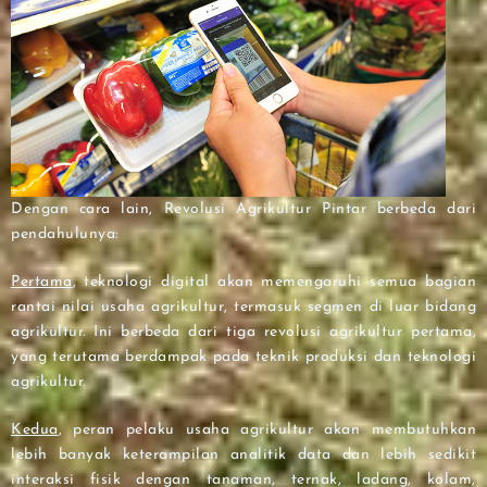
Dengan cara lain, Revolusi Agrikultur Pintar berbeda dari
pendahulunya:
Pertama
, teknologi digital akan memengaruhi semua bagian
rantai nilai usaha agrikultur, termasuk segmen di luar bidang
agrikultur. Ini berbeda dari tiga revolusi agrikultur pertama,
yang terutama berdampak pada teknik produksi dan teknologi
agrikultur.
Kedua
, peran pelaku usaha agrikultur akan membutuhkan
lebih banyak keterampilan analitik data dan lebih sedikit
interaksi fisik dengan tanaman, ternak, ladang, kolam,