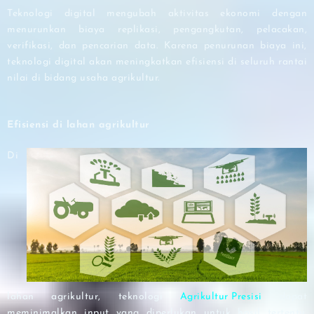
Teknologi digital mengubah aktivitas ekonomi dengan
menurunkan biaya replikasi, pengangkutan, pelacakan,
verifikasi, dan pencarian data. Karena penurunan biaya ini,
teknologi digital akan meningkatkan efisiensi di seluruh rantai
nilai di bidang usaha agrikultur.
Efisiensi di lahan agrikultur
Di
lahan agrikultur, teknologi
Agrikultur Presisi
dapat
meminimalkan input yang diperlukan untuk hasil tertentu.