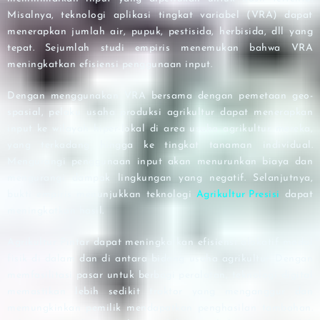
Misalnya, teknologi aplikasi tingkat variabel (VRA) dapat
menerapkan jumlah air, pupuk, pestisida, herbisida, dll yang
tepat. Sejumlah studi empiris menemukan bahwa VRA
meningkatkan efisiensi penggunaan input.
Dengan menggunakan VRA bersama dengan pemetaan geo-
spasial, pelaku usaha produksi agrikultur dapat menerapkan
input ke wilayah hiper-lokal di area usaha agrikultur mereka,
yang terkadang hingga ke tingkat tanaman individual.
Mengurangi penggunaan input akan menurunkan biaya dan
mengurangi dampak lingkungan yang negatif. Selanjutnya,
bukti empiris menunjukkan teknologi
Agrikultur Presisi
dapat
meningkatkan hasil.
Agrikultur Pintar dapat meningkatkan efisiensi alokatif modal
fisik di dalam dan di antara bidang usaha agrikultur. Dengan
memfasilitasi pasar untuk berbagi peralatan, teknologi digital
memastikan lebih sedikit traktor yang menganggur dan
memungkinkan pemilik mendapatkan penghasilan tambahan.