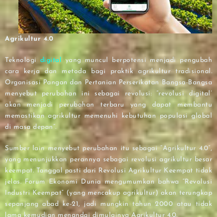
Agrikultur 4.0
Teknologi
digital
yang muncul berpotensi menjadi pengubah
cara kerja dan metoda bagi praktik agrikultur tradisional.
Organisasi Pangan dan Pertanian Perserikatan Bangsa-Bangsa
menyebut perubahan ini sebagai revolusi: “revolusi digital’
akan menjadi perubahan terbaru yang dapat membantu
memastikan agrikultur memenuhi kebutuhan populasi global
di masa depan”.
Sumber lain menyebut perubahan itu sebagai “Agrikultur 4.0”,
yang menunjukkan perannya sebagai revolusi agrikultur besar
keempat. Tanggal pasti dari Revolusi Agrikultur Keempat tidak
jelas. Forum Ekonomi Dunia mengumumkan bahwa “Revolusi
Industri Keempat” (yang mencakup agrikultur) akan terungkap
sepanjang abad ke-21, jadi mungkin tahun 2000 atau tidak
lama kemudian menandai dimulainya Agrikultur 4.0.