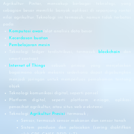
Agrikultur Pintar, mencakup berbagai teknologi, yang
sebagian besar memiliki banyak aplikasi di sepanjang rantai
nilai agrikultur. Teknologi ini termasuk, namun tidak terbatas
pada:
Komputasi awan
/alat analisis data besar
Kecerdasan buatan
Pembelajaran mesin
Teknologi ledger terdistribusi, termasuk
blockchain
dan
smart contract
Internet of Things
, sebuah prinsip yang menjelaskan
bagaimana objek mekanis sederhana dapat digabungkan
menjadi jaringan untuk memperluas pemahaman tentang
objek
Teknologi komunikasi digital, seperti ponsel
Platform digital, seperti platform e-niaga, aplikasi
penasihat agrikultur, atau situs web e-ekstensi
Teknologi
Agrikultur Presisi
, termasuk ;
Sensor, termasuk sensor makanan dan sensor tanah
Sistem panduan dan pelacakan (sering diaktifkan