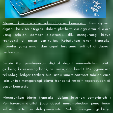
Menurunkan biaya transaksi di pasar komersial
: Pembayaran
digital, baik terintegrasi dalam platform e-niaga atau di akun
uang seluler, dompet elektronik, dll., mengurangi biaya
transaksi di pasar agrikultur. Kebutuhan akan transaksi
moneter yang aman dan cepat terutama terlihat di daerah
pedesaan.
Selain itu, pembayaran digital dapat menyediakan pintu
gerbang ke rekening bank, asuransi, dan kredit. Menggunakan
teknologi ledger terdistribusi atau smart contract adalah cara
lain untuk mengurangi biaya transaksi terkait kepercayaan di
pasar komersial.
Menurunkan biaya transaksi dalam layanan pemerintah
:
Pembayaran digital juga dapat merampingkan pengiriman
subsidi pertanian oleh pemerintah. Selain mengurangi biaya