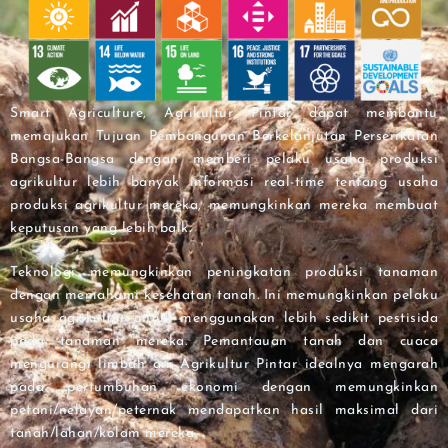
Smart Agriculture, Agrikultur Pintar dapat membantu
memajukan Tujuan Pembangunan Berkelanjutan Perserikatan
Bangsa-Bangsa dengan memberi pelaku usaha produksi
agrikultur lebih banyak informasi real-time tentang usaha
produksi agrikultur mereka, memungkinkan mereka membuat
keputusan yang lebih baik.
Teknologi memungkinkan peningkatan produksi tanaman
dengan memahami kesehatan tanah. Ini memungkinkan pelaku
usaha agrikultur untuk menggunakan lebih sedikit pestisida
pada tanaman mereka. Pemantauan tanah dan cuaca
mengurangi limbah air. Agrikultur Pintar idealnya mengarah
pada pertumbuhan ekonomi dengan memungkinkan
petani/nelayan/peternak mendapatkan hasil maksimal dari
tanah/lahan/kolam mereka.