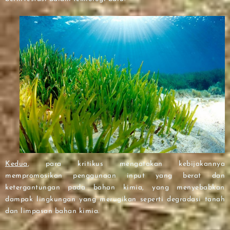
Kedua
, para kritikus mengatakan kebijakannya
mempromosikan penggunaan input yang berat dan
ketergantungan pada bahan kimia, yang menyebabkan
dampak lingkungan yang merugikan seperti degradasi tanah
dan limpasan bahan kimia.