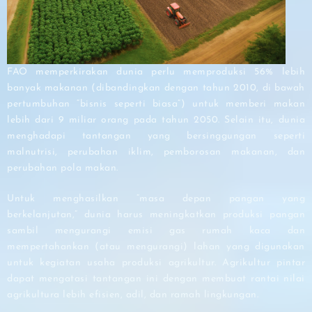
FAO memperkirakan dunia perlu memproduksi 56% lebih
banyak makanan (dibandingkan dengan tahun 2010, di bawah
pertumbuhan “bisnis seperti biasa”) untuk memberi makan
lebih dari 9 miliar orang pada tahun 2050. Selain itu, dunia
menghadapi tantangan yang bersinggungan seperti
malnutrisi, perubahan iklim, pemborosan makanan, dan
perubahan pola makan.
Untuk menghasilkan “masa depan pangan yang
berkelanjutan,” dunia harus meningkatkan produksi pangan
sambil mengurangi emisi gas rumah kaca dan
mempertahankan (atau mengurangi) lahan yang digunakan
untuk kegiatan usaha produksi agrikultur. Agrikultur pintar
dapat mengatasi tantangan ini dengan membuat rantai nilai
agrikultura lebih efisien, adil, dan ramah lingkungan.