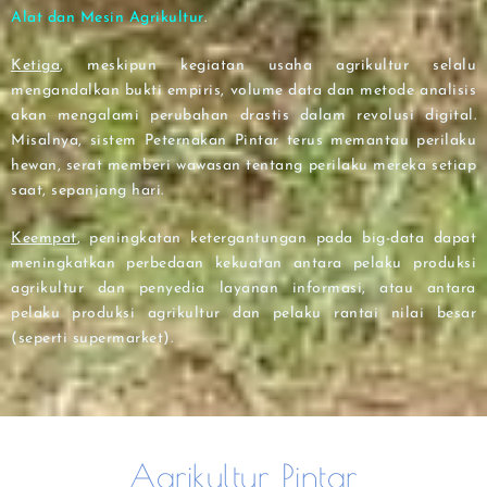
Alat dan Mesin Agrikultur
.
Ketiga
, meskipun kegiatan usaha agrikultur selalu
mengandalkan bukti empiris, volume data dan metode analisis
akan mengalami perubahan drastis dalam revolusi digital.
Misalnya, sistem Peternakan Pintar terus memantau perilaku
hewan, serat memberi wawasan tentang perilaku mereka setiap
saat, sepanjang hari.
Keempat
, peningkatan ketergantungan pada big-data dapat
meningkatkan perbedaan kekuatan antara pelaku produksi
agrikultur dan penyedia layanan informasi, atau antara
pelaku produksi agrikultur dan pelaku rantai nilai besar
(seperti supermarket).
Agrikultur Pintar