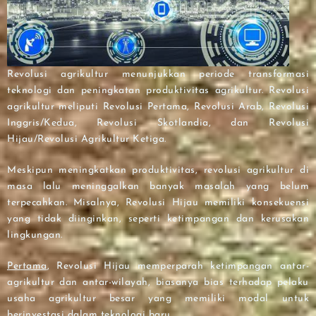
Revolusi agrikultur menunjukkan periode transformasi
teknologi dan peningkatan produktivitas agrikultur. Revolusi
agrikultur meliputi Revolusi Pertama, Revolusi Arab, Revolusi
Inggris/Kedua, Revolusi Skotlandia, dan Revolusi
Hijau/Revolusi Agrikultur Ketiga.
Meskipun meningkatkan produktivitas, revolusi agrikultur di
masa lalu meninggalkan banyak masalah yang belum
terpecahkan. Misalnya, Revolusi Hijau memiliki konsekuensi
yang tidak diinginkan, seperti ketimpangan dan kerusakan
lingkungan.
Pertama
, Revolusi Hijau memperparah ketimpangan antar-
agrikultur dan antar-wilayah, biasanya bias terhadap pelaku
usaha agrikultur besar yang memiliki modal untuk
berinvestasi dalam teknologi baru.