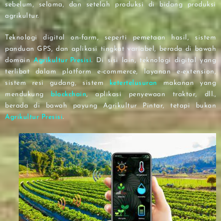
sebelum, selama, dan setelah produksi di bidang produksi
agrikultur.
Teknologi digital on-farm, seperti pemetaan hasil, sistem
panduan GPS, dan aplikasi tingkat variabel, berada di bawah
domain
Agrikultur Presisi
. Di sisi lain, teknologi digital yang
terlibat dalam platform e-commerce, layanan e-extension,
sistem resi gudang, sistem
ketertelusuran
makanan yang
mendukung
blockchain
, aplikasi penyewaan traktor, dll.,
berada di bawah payung Agrikultur Pintar, tetapi bukan
Agrikultur Presisi
.