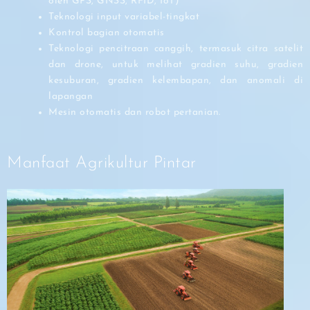
oleh GPS, GNSS, RFID, IoT)
Teknologi input variabel-tingkat
Kontrol bagian otomatis
Teknologi pencitraan canggih, termasuk citra satelit
dan drone, untuk melihat gradien suhu, gradien
kesuburan, gradien kelembapan, dan anomali di
lapangan
Mesin otomatis dan robot pertanian.
Manfaat Agrikultur Pintar