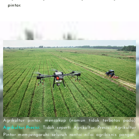
pintar.
Agrikultur pintar, mencakup (namun tidak terbatas pada)
Agrikultur Presisi
. Tidak seperti Agrikultur Presisi, Agrikultur
Pintar mempengaruhi seluruh rantai nilai agribisnis pangan;