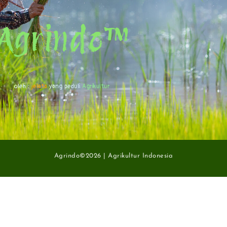
Agrindo™
oleh :
jelata
yang peduli
Agrikultur
Agrindo©2026 | Agrikultur Indonesia